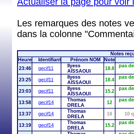
Actualiser la page pour voir
Les remarques des notes vert
dans la colonne "Commentai
Notes reçu
Heure
Identifiant
Prénom NOM
Note
Ilyess
pas de
23:46
gecif11
18.8
AÏSSAOUI
Ilyess
pas de
23:25
gecif11
18.4
AÏSSAOUI
Ilyess
pas de
23:03
gecif11
15.2
AÏSSAOUI
Thomas
pas de
13:58
gecif14
12
DRELA
Thomas
13:37
gecif14
16
10 
DRELA
Thomas
pas de
13:19
gecif14
15.2
DRELA
Thomas
pas de