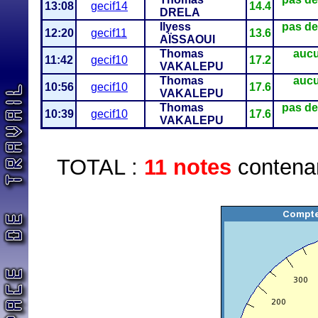
13:08
gecif14
14.4
DRELA
Ilyess
pas de
12:20
gecif11
13.6
AÏSSAOUI
Thomas
aucu
11:42
gecif10
17.2
VAKALEPU
Thomas
aucu
10:56
gecif10
17.6
VAKALEPU
Thomas
pas de
10:39
gecif10
17.6
VAKALEPU
TOTAL :
11 notes
contenan