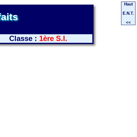
Haut
E.N.T.
faits
<<
Classe :
1ère S.I.