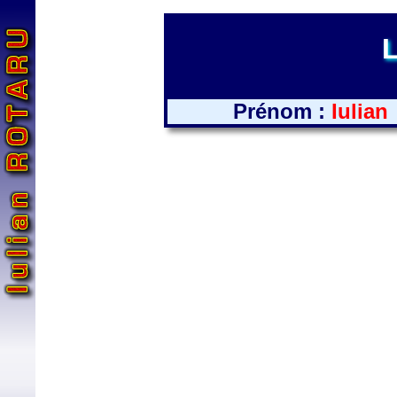
L
Prénom :
Iulian