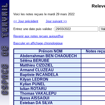
Relevé
Voici les notes reçues le mardi 29 mars 2022
<< Jour précédent
Jour suivant >>
Entrez une date puis validez :
Revenir aux notes reçues aujourd'hui
Basculer en affichage chronologique
Prénom NOM
Notes reçu
Abderrahman BEN CHAOUECH
Séléna BÉRUBÉ
Matthieu CIZDZIEL
Armand CLUZEAU
Baptiste INCANDELA
Kilyan LEDRON
Kylian PUNEL
Iulian ROTARU
Thomas VAKALEPU
Ilyess AÏSSAOUI
Esteban DA SILVA