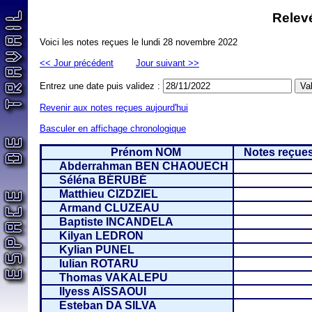
Relevé
Voici les notes reçues le lundi 28 novembre 2022
<< Jour précédent
Jour suivant >>
Entrez une date puis validez :
Revenir aux notes reçues aujourd'hui
Basculer en affichage chronologique
Prénom NOM
Notes reçues
Abderrahman BEN CHAOUECH
Séléna BÉRUBÉ
Matthieu CIZDZIEL
Armand CLUZEAU
Baptiste INCANDELA
Kilyan LEDRON
Kylian PUNEL
Iulian ROTARU
Thomas VAKALEPU
Ilyess AÏSSAOUI
Esteban DA SILVA