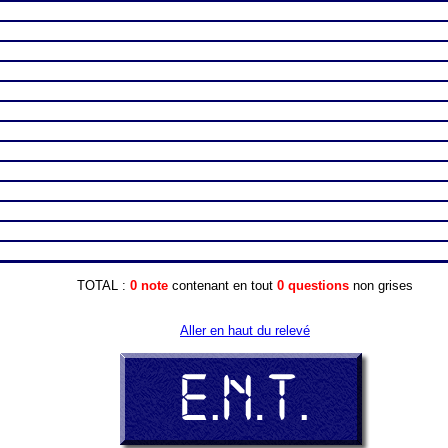
TOTAL :
0 note
contenant en tout
0 questions
non grises
Aller en haut du relevé