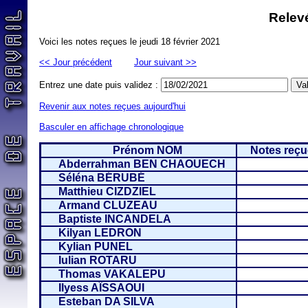
Relevé
Voici les notes reçues le jeudi 18 février 2021
<< Jour précédent
Jour suivant >>
Entrez une date puis validez :
Revenir aux notes reçues aujourd'hui
Basculer en affichage chronologique
Prénom NOM
Notes reçue
Abderrahman BEN CHAOUECH
Séléna BÉRUBÉ
Matthieu CIZDZIEL
Armand CLUZEAU
Baptiste INCANDELA
Kilyan LEDRON
Kylian PUNEL
Iulian ROTARU
Thomas VAKALEPU
Ilyess AÏSSAOUI
Esteban DA SILVA