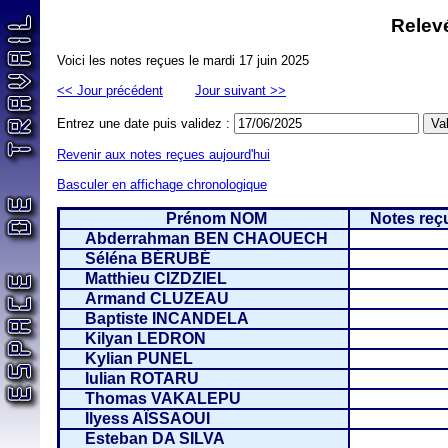
Relevé
Voici les notes reçues le mardi 17 juin 2025
<< Jour précédent
Jour suivant >>
Entrez une date puis validez :
Revenir aux notes reçues aujourd'hui
Basculer en affichage chronologique
Prénom NOM
Notes reçu
Abderrahman BEN CHAOUECH
Séléna BÉRUBÉ
Matthieu CIZDZIEL
Armand CLUZEAU
Baptiste INCANDELA
Kilyan LEDRON
Kylian PUNEL
Iulian ROTARU
Thomas VAKALEPU
Ilyess AÏSSAOUI
Esteban DA SILVA