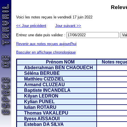
Relevé
Voici les notes reçues le vendredi 17 juin 2022
<< Jour précédent
Jour suivant >>
Entrez une date puis validez :
Revenir aux notes reçues aujourd'hui
Basculer en affichage chronologique
Prénom NOM
Notes reçue
Abderrahman BEN CHAOUECH
Séléna BÉRUBÉ
Matthieu CIZDZIEL
Armand CLUZEAU
Baptiste INCANDELA
Kilyan LEDRON
Kylian PUNEL
Iulian ROTARU
Thomas VAKALEPU
Ilyess AÏSSAOUI
Esteban DA SILVA