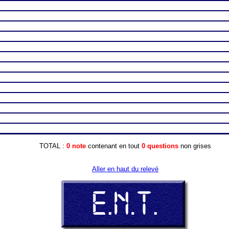
TOTAL :
0 note
contenant en tout
0 questions
non grises
Aller en haut du relevé