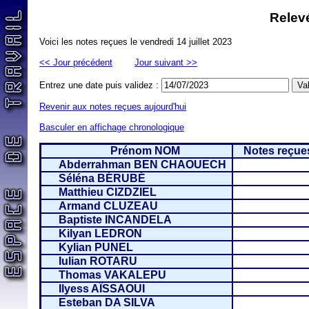
Relevé
Voici les notes reçues le vendredi 14 juillet 2023
<< Jour précédent
Jour suivant >>
Entrez une date puis validez :
Revenir aux notes reçues aujourd'hui
Basculer en affichage chronologique
Prénom NOM
Notes reçues
Abderrahman BEN CHAOUECH
Séléna BÉRUBÉ
Matthieu CIZDZIEL
Armand CLUZEAU
Baptiste INCANDELA
Kilyan LEDRON
Kylian PUNEL
Iulian ROTARU
Thomas VAKALEPU
Ilyess AÏSSAOUI
Esteban DA SILVA