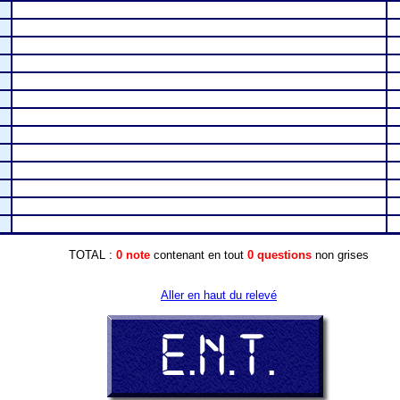
TOTAL :
0 note
contenant en tout
0 questions
non grises
Aller en haut du relevé