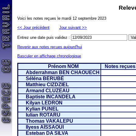
Relevé
Voici les notes reçues le mardi 12 septembre 2023
<< Jour précédent
Jour suivant >>
Entrez une date puis validez :
Revenir aux notes reçues aujourd'hui
Basculer en affichage chronologique
Prénom NOM
Notes reçues
Abderrahman BEN CHAOUECH
Séléna BÉRUBÉ
Matthieu CIZDZIEL
Armand CLUZEAU
Baptiste INCANDELA
Kilyan LEDRON
Kylian PUNEL
Iulian ROTARU
Thomas VAKALEPU
Ilyess AÏSSAOUI
Esteban DA SILVA