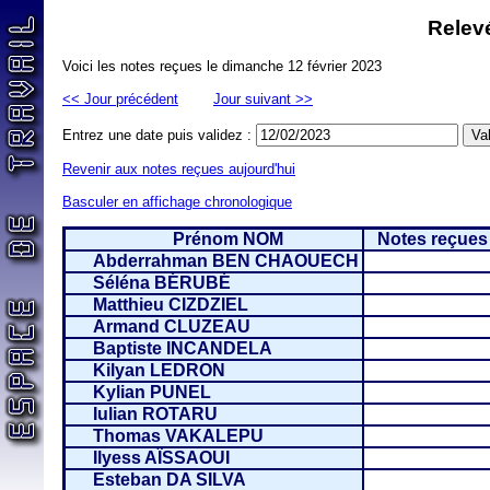
Relevé
Voici les notes reçues le dimanche 12 février 2023
<< Jour précédent
Jour suivant >>
Entrez une date puis validez :
Revenir aux notes reçues aujourd'hui
Basculer en affichage chronologique
Prénom NOM
Notes reçues 
Abderrahman BEN CHAOUECH
Séléna BÉRUBÉ
Matthieu CIZDZIEL
Armand CLUZEAU
Baptiste INCANDELA
Kilyan LEDRON
Kylian PUNEL
Iulian ROTARU
Thomas VAKALEPU
Ilyess AÏSSAOUI
Esteban DA SILVA