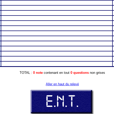
TOTAL :
0 note
contenant en tout
0 questions
non grises
Aller en haut du relevé