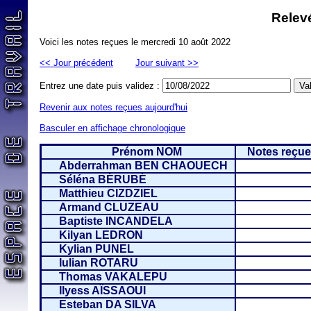
Relevé
Voici les notes reçues le mercredi 10 août 2022
<< Jour précédent
Jour suivant >>
Entrez une date puis validez :
Revenir aux notes reçues aujourd'hui
Basculer en affichage chronologique
Prénom NOM
Notes reçue
Abderrahman BEN CHAOUECH
Séléna BÉRUBÉ
Matthieu CIZDZIEL
Armand CLUZEAU
Baptiste INCANDELA
Kilyan LEDRON
Kylian PUNEL
Iulian ROTARU
Thomas VAKALEPU
Ilyess AÏSSAOUI
Esteban DA SILVA