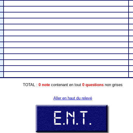
TOTAL :
0 note
contenant en tout
0 questions
non grises
Aller en haut du relevé