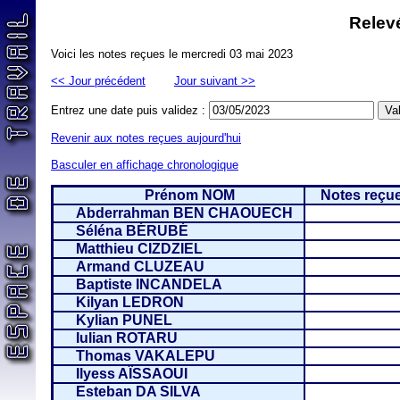
Relevé
Voici les notes reçues le mercredi 03 mai 2023
<< Jour précédent
Jour suivant >>
Entrez une date puis validez :
Revenir aux notes reçues aujourd'hui
Basculer en affichage chronologique
Prénom NOM
Notes reçue
Abderrahman BEN CHAOUECH
Séléna BÉRUBÉ
Matthieu CIZDZIEL
Armand CLUZEAU
Baptiste INCANDELA
Kilyan LEDRON
Kylian PUNEL
Iulian ROTARU
Thomas VAKALEPU
Ilyess AÏSSAOUI
Esteban DA SILVA