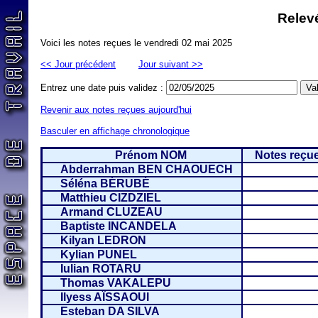
Relevé
Voici les notes reçues le vendredi 02 mai 2025
<< Jour précédent
Jour suivant >>
Entrez une date puis validez :
Revenir aux notes reçues aujourd'hui
Basculer en affichage chronologique
Prénom NOM
Notes reçue
Abderrahman BEN CHAOUECH
Séléna BÉRUBÉ
Matthieu CIZDZIEL
Armand CLUZEAU
Baptiste INCANDELA
Kilyan LEDRON
Kylian PUNEL
Iulian ROTARU
Thomas VAKALEPU
Ilyess AÏSSAOUI
Esteban DA SILVA