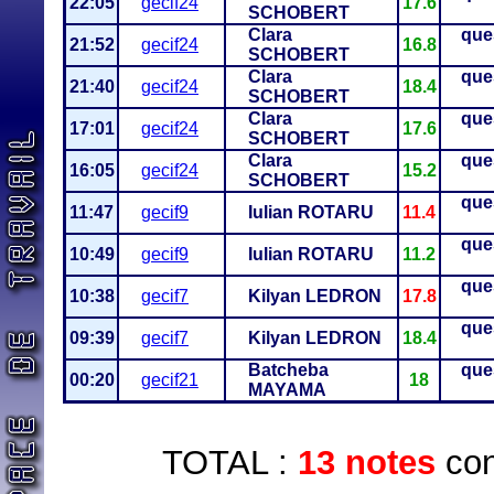
22:05
gecif24
17.6
SCHOBERT
Clara
que
21:52
gecif24
16.8
SCHOBERT
Clara
que
21:40
gecif24
18.4
SCHOBERT
Clara
que
17:01
gecif24
17.6
SCHOBERT
Clara
que
16:05
gecif24
15.2
SCHOBERT
que
11:47
gecif9
Iulian ROTARU
11.4
que
10:49
gecif9
Iulian ROTARU
11.2
que
10:38
gecif7
Kilyan LEDRON
17.8
que
09:39
gecif7
Kilyan LEDRON
18.4
Batcheba
que
00:20
gecif21
18
MAYAMA
TOTAL :
13 notes
con