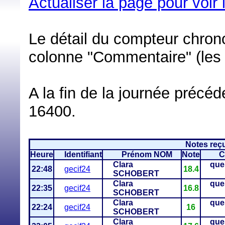
Actualiser la page pour voir
Le détail du compteur chrono
colonne "Commentaire" (les 
A la fin de la journée précé
16400.
Notes reçu
Heure
Identifiant
Prénom NOM
Note
C
Clara
que
22:48
gecif24
18.4
SCHOBERT
Clara
que
22:35
gecif24
16.8
SCHOBERT
Clara
que
22:24
gecif24
16
SCHOBERT
Clara
que