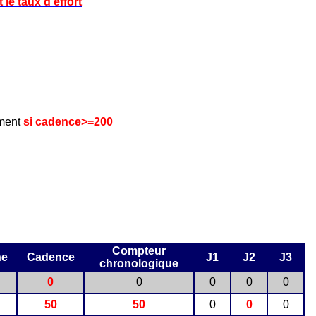
le taux d'effort
ement
si cadence>=200
Compteur
ne
Cadence
J1
J2
J3
chronologique
0
0
0
0
0
50
50
0
0
0