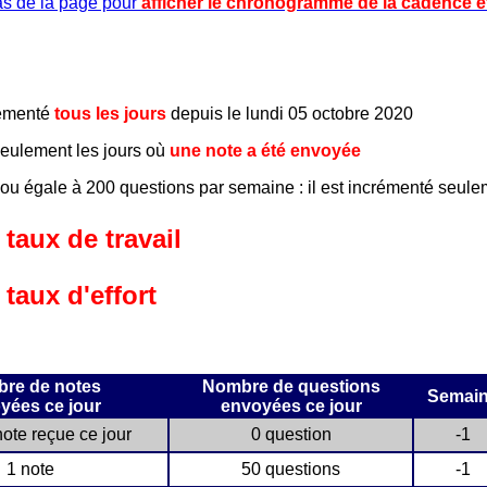
as de la page pour
afficher le chronogramme de la cadence et 
crémenté
tous les jours
depuis le lundi 05 octobre 2020
 seulement les jours où
une note a été envoyée
 ou égale à 200 questions par semaine : il est incrémenté seul
 taux de travail
 taux d'effort
re de notes
Nombre de questions
Semai
yées ce jour
envoyées ce jour
ote reçue ce jour
0 question
-1
1 note
50 questions
-1