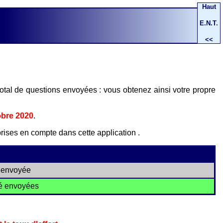
Haut
E.N.T.
<<
total de questions envoyées : vous obtenez ainsi votre propre
obre 2020
.
prises en compte dans cette application .
 envoyée
é envoyées